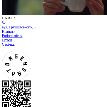
GNRTR
вул, Грушевського, 3
Кімнати
Робочі місця
Офіси
Стрічка